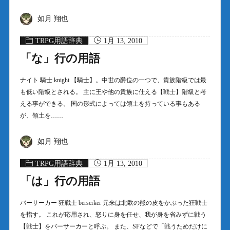
如月 翔也
TRPG用語辞典
1月 13, 2010
「な」行の用語
ナイト 騎士 knight 【騎士】。中世の爵位の一つで、貴族階級では最
も低い階級とされる。 主に王や他の貴族に仕える【戦士】階級と考
える事ができる。 国の形式によっては領土を持っている事もある
が、領土を……
如月 翔也
TRPG用語辞典
1月 13, 2010
「は」行の用語
バーサーカー 狂戦士 berserker 元来は北欧の熊の皮をかぶった狂戦士
を指す。 これが応用され、怒りに身を任せ、我が身を省みずに戦う
【戦士】をバーサーカーと呼ぶ。 また、SFなどで「戦うためだけに