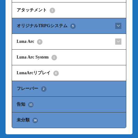
アタッチメント
1
オリジナルTRPGシステム
9
Luna Arc
9
Luna Arc System
1
LunaArcリプレイ
8
フレーバー
2
告知
15
未分類
30