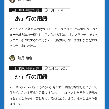
TRPG用語辞典
1月 13, 2010
「あ」行の用語
アーキタイプ 雛形 archetype 主に【キャラクター】作成時にキャラク
ター作成方法の一種として用いられる手法。 【スクラッチ】でキャ
ラクターを作成するのではなく、【能力値】や【技能】などを大雑
把に作り上げた雛……
如月 翔也
TRPG用語辞典
1月 13, 2010
「か」行の用語
カース 呪い curse 呪い（のろい）を指す。 魔術や怨念などによって
引き起こされる事象と定義づけられ、「ちょっとした不運に見舞わ
れる」ところから「苦しみぬいて死に至る」まで、様々な現象を引
き起こす。 ……