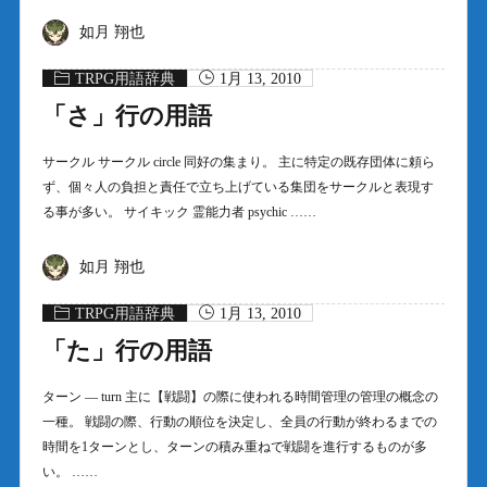
如月 翔也
TRPG用語辞典
1月 13, 2010
「さ」行の用語
サークル サークル circle 同好の集まり。 主に特定の既存団体に頼ら
ず、個々人の負担と責任で立ち上げている集団をサークルと表現す
る事が多い。 サイキック 霊能力者 psychic ……
如月 翔也
TRPG用語辞典
1月 13, 2010
「た」行の用語
ターン — turn 主に【戦闘】の際に使われる時間管理の管理の概念の
一種。 戦闘の際、行動の順位を決定し、全員の行動が終わるまでの
時間を1ターンとし、ターンの積み重ねで戦闘を進行するものが多
い。 ……