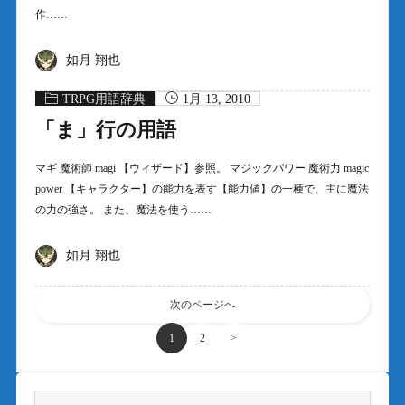
作……
如月 翔也
TRPG用語辞典
1月 13, 2010
「ま」行の用語
マギ 魔術師 magi 【ウィザード】参照。 マジックパワー 魔術力 magic
power 【キャラクター】の能力を表す【能力値】の一種で、主に魔法
の力の強さ。 また、魔法を使う……
如月 翔也
次のページへ
1
2
>