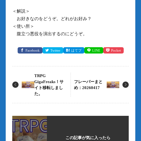
＜解説＞
お好きなのをどうぞ。どれがお好み？
＜使い所＞
腹立つ悪役を演出するのにどうぞ。
Facebook
Twitter
はてブ
LINE
Pocket
TRPG
GigaFreaks！サ
フレーバーまと
イト移転しまし
め：20260417
た。
この記事が気に入ったら