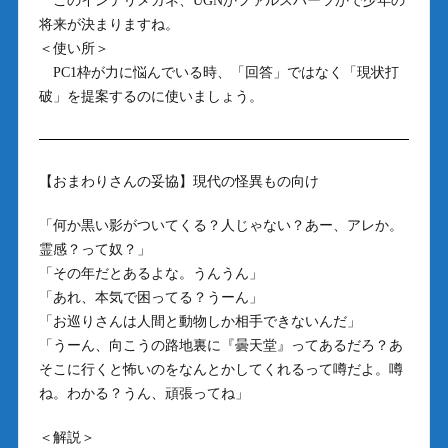
このインテリメガネ、UGNかファルスハーツかで少年の
将来が決まりますね。
＜使い所＞
PC1枠が力に悩んでいる時、「回答」ではなく「現状打
破」を提案するのに使いましょう。
【おまわりさんの妥協】現代の怪異もの向け
「何か黒い影がついてくる？人じゃない？あー、アレか。
霊感？って奴？」
「その年だとあるよな。うんうん」
「あれ、本気で困ってる？うーん」
「お巡りさんは人間と動物しか相手できないんだ」
「うーん、向こうの路地裏に『曇天堂』ってあるだろ？あ
そこに行くと怖いのをなんとかしてくれるって噂だよ。噂
ね。わかる？うん、頑張ってね」
＜解説＞