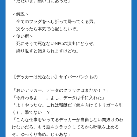
「ただいま。酷い目にあった」
＜解説＞
全てのフラグをへし折って帰ってくる男。
次やったら本気で心配しないぞ。
＜使い所＞
死にそうで死なないNPCの演出にどうぞ。
繰り返すと飽きられますけどね。
【デッカーは死なない】サイバーパンクもの
「おいデッカー、データのクラックはまだか！？」
「今終わるよ……。よし、データは手に入れた」
「よくやったな。これは報酬だ（銃を向けてトリガーを引
く）。撃てない！？」
「こんな仕事をやってるデッカーが自衛しない間抜けのわ
けないだろ。もう脳をクラックしてるから呼吸を止める
ぞ。ゆっくり悔め。じゃあな」