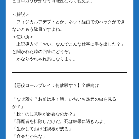
ヒョロガリがかなう可能性なんてねえよ」
＜解説＞
フィジカルアデプトとか、ネット経由でのハックができ
ないともう駄目ですよね。
＜使い所＞
上記導入で「おい、なんでこんな仕事に手を出した？」
と聞かれた時の回答にどうぞ。
かなりやれやれ系になります。
【悪役ロールプレイ：何故殺す？】全般向け
「なぜ殺す？お前は歩く時、いちいち足元の虫を見る
か？」
「殺すのに意味が必要なのか？」
「邪魔者を排除しだけだ。死は結果に過ぎんよ」
「生かしておけば禍根が残る」
「命令だからな」