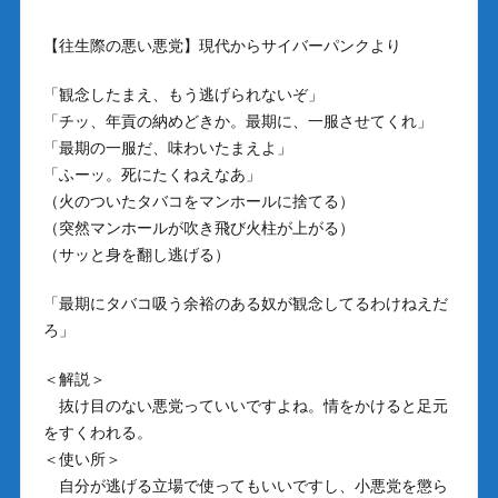
【往生際の悪い悪党】現代からサイバーパンクより
「観念したまえ、もう逃げられないぞ」
「チッ、年貢の納めどきか。最期に、一服させてくれ」
「最期の一服だ、味わいたまえよ」
「ふーッ。死にたくねえなあ」
（火のついたタバコをマンホールに捨てる）
（突然マンホールが吹き飛び火柱が上がる）
（サッと身を翻し逃げる）
「最期にタバコ吸う余裕のある奴が観念してるわけねえだ
ろ」
＜解説＞
抜け目のない悪党っていいですよね。情をかけると足元
をすくわれる。
＜使い所＞
自分が逃げる立場で使ってもいいですし、小悪党を懲ら