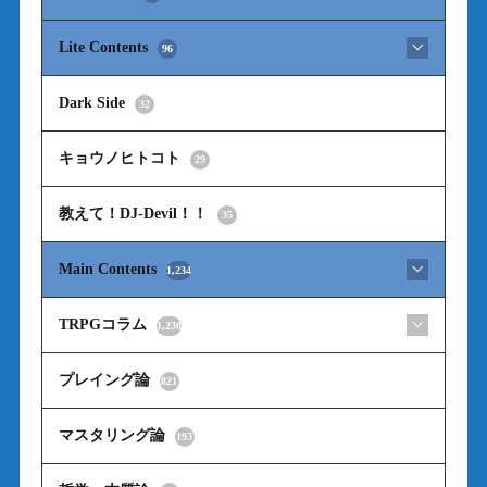
Lite Contents
96
Dark Side
32
キョウノヒトコト
29
教えて！DJ-Devil！！
35
Main Contents
1,234
TRPGコラム
1,230
プレイング論
821
マスタリング論
193